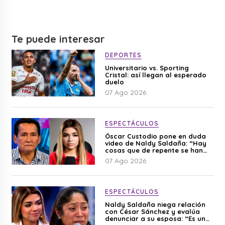
Te puede interesar
DEPORTES
Universitario vs. Sporting
Cristal: así llegan al esperado
duelo
07 Ago 2026
ESPECTÁCULOS
Óscar Custodio pone en duda
video de Naldy Saldaña: “Hay
cosas que de repente se han
editado”
07 Ago 2026
ESPECTÁCULOS
Naldy Saldaña niega relación
con César Sánchez y evalúa
denunciar a su esposa: “Es una