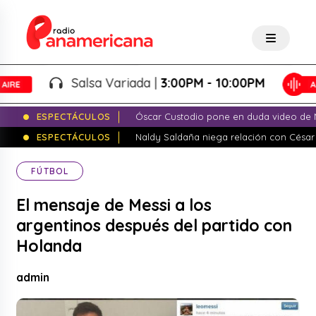
Salsa Variada |
3:00PM - 10:00PM
ESPECTÁCULOS
Óscar Custodio pone en duda video de N
ESPECTÁCULOS
Naldy Saldaña niega relación con César
FÚTBOL
El mensaje de Messi a los
argentinos después del partido con
Holanda
admin