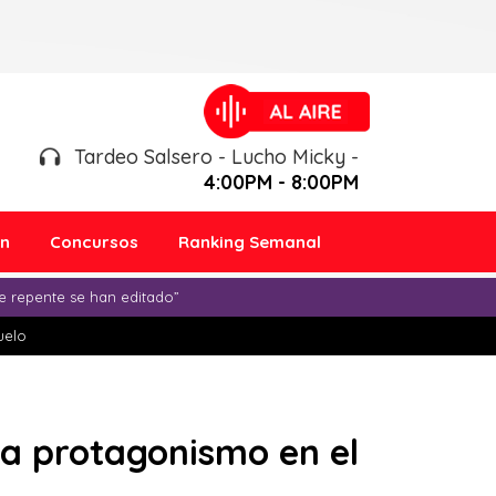
Tardeo Salsero - Lucho Micky -
4:00PM - 8:00PM
ón
Concursos
Ranking Semanal
e repente se han editado”
duelo
oba protagonismo en el