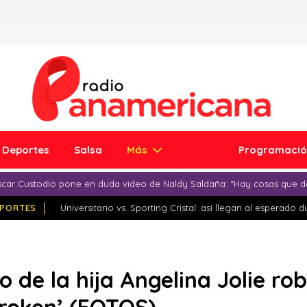
Deportes
Salsa
Más
Programaci
car Custodio pone en duda video de Naldy Saldaña: “Hay cosas que d
PORTES
Universitario vs. Sporting Cristal: así llegan al esperado 
o de la hija Angelina Jolie r