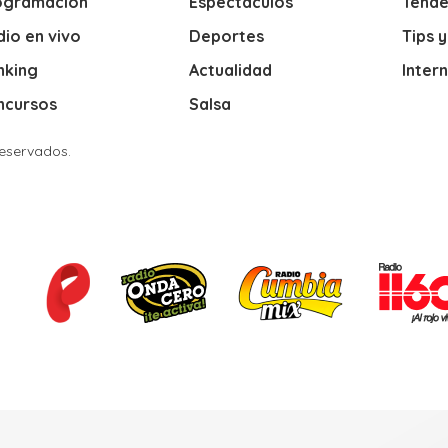
ogramación
Espectáculos
Tende
io en vivo
Deportes
Tips 
nking
Actualidad
Inter
ncursos
Salsa
Reservados.