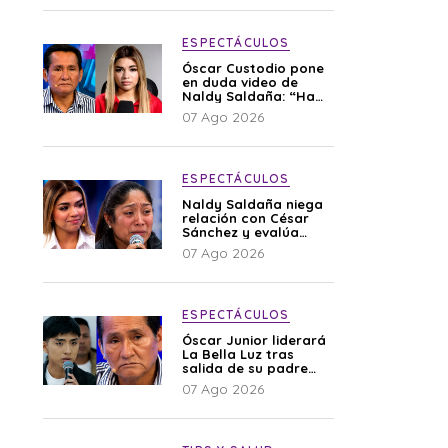
ESPECTÁCULOS
Óscar Custodio pone
en duda video de
Naldy Saldaña: “Hay
cosas que de repente
07 Ago 2026
se han editado”
ESPECTÁCULOS
Naldy Saldaña niega
relación con César
Sánchez y evalúa
denunciar a su
07 Ago 2026
esposa: “Es una
difamación”
ESPECTÁCULOS
Óscar Junior liderará
La Bella Luz tras
salida de su padre
por polémica con
07 Ago 2026
Naldy Saldaña