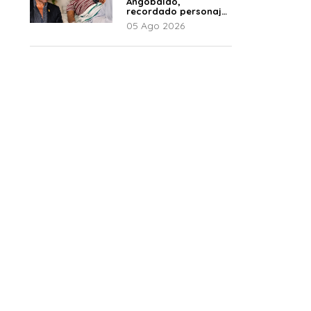
Angobaldo,
recordado personaje
de la farándula y
05 Ago 2026
expareja de Shirley
Cherres