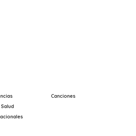
ncias
Canciones
y Salud
nacionales