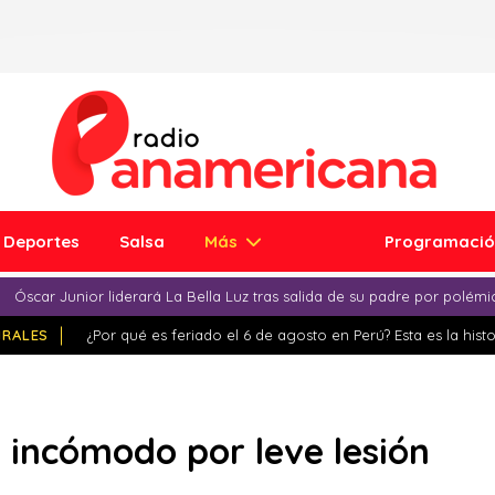
Deportes
Salsa
Más
Programaci
Óscar Junior liderará La Bella Luz tras salida de su padre por polém
IRALES
¿Por qué es feriado el 6 de agosto en Perú? Esta es la histo
s incómodo por leve lesión