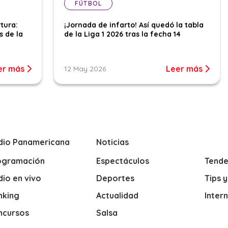
FÚTBOL
tura:
¡Jornada de infarto! Así quedó la tabla
s de la
de la Liga 1 2026 tras la fecha 14
er más
Leer más
12 May 2026
dio Panamericana
Noticias
ogramación
Espectáculos
Tende
io en vivo
Deportes
Tips 
nking
Actualidad
Inter
ncursos
Salsa