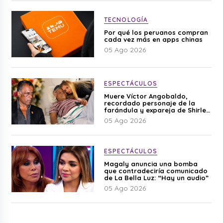
TECNOLOGÍA
Por qué los peruanos compran
cada vez más en apps chinas
05 Ago 2026
ESPECTÁCULOS
Muere Víctor Angobaldo,
recordado personaje de la
farándula y expareja de Shirley
Cherres
05 Ago 2026
ESPECTÁCULOS
Magaly anuncia una bomba
que contradeciría comunicado
de La Bella Luz: “Hay un audio”
05 Ago 2026