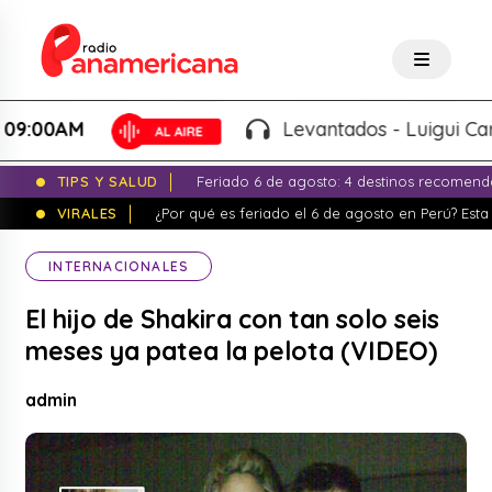
0AM
Levantados - Luigui Carbajal
TIPS Y SALUD
Feriado 6 de agosto: 4 destinos recomend
VIRALES
¿Por qué es feriado el 6 de agosto en Perú? Esta 
INTERNACIONALES
El hijo de Shakira con tan solo seis
meses ya patea la pelota (VIDEO)
admin