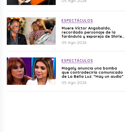
05 Ago 2026
ESPECTÁCULOS
Muere Víctor Angobaldo,
recordado personaje de la
farándula y expareja de Shirley
Cherres
05 Ago 2026
ESPECTÁCULOS
Magaly anuncia una bomba
que contradeciría comunicado
de La Bella Luz: “Hay un audio”
05 Ago 2026