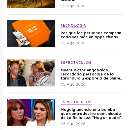
05 Ago 2026
TECNOLOGÍA
Por qué los peruanos compran
cada vez más en apps chinas
05 Ago 2026
ESPECTÁCULOS
Muere Víctor Angobaldo,
recordado personaje de la
farándula y expareja de Shirley
Cherres
05 Ago 2026
ESPECTÁCULOS
Magaly anuncia una bomba
que contradeciría comunicado
de La Bella Luz: “Hay un audio”
05 Ago 2026