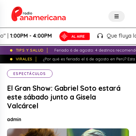
1:00PM - 4:00PM
Que fluya la tar
TIPS Y SALUD
Feriado 6 de agosto: 4 destinos recomend
VIRALES
¿Por qué es feriado el 6 de agosto en Perú? Esta 
ESPECTÁCULOS
El Gran Show: Gabriel Soto estará
este sábado junto a Gisela
Valcárcel
admin