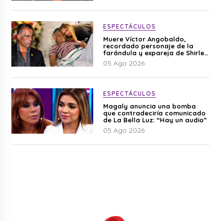
ESPECTÁCULOS
Muere Víctor Angobaldo,
recordado personaje de la
farándula y expareja de Shirley
Cherres
05 Ago 2026
ESPECTÁCULOS
Magaly anuncia una bomba
que contradeciría comunicado
de La Bella Luz: “Hay un audio”
05 Ago 2026