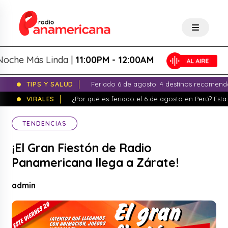
e Más Linda |
11:00PM - 12:00AM
TIPS Y SALUD
Feriado 6 de agosto: 4 destinos recomend
VIRALES
¿Por qué es feriado el 6 de agosto en Perú? Esta 
TENDENCIAS
¡El Gran Fiestón de Radio
Panamericana llega a Zárate!
admin