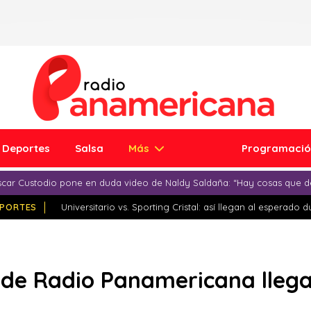
Deportes
Salsa
Más
Programaci
car Custodio pone en duda video de Naldy Saldaña: “Hay cosas que d
PORTES
Universitario vs. Sporting Cristal: así llegan al esperado 
n de Radio Panamericana llega