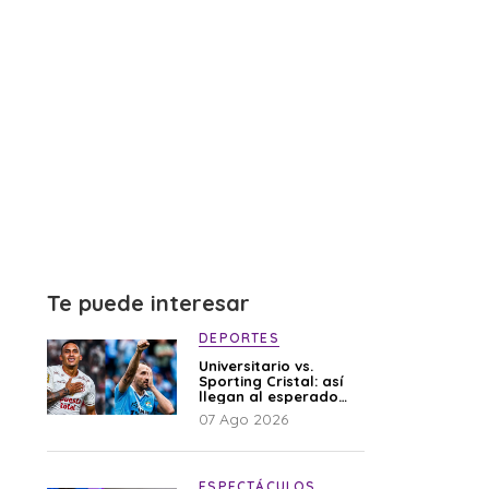
Te puede interesar
DEPORTES
Universitario vs.
Sporting Cristal: así
llegan al esperado
duelo
07 Ago 2026
ESPECTÁCULOS