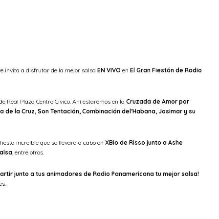
te invita a disfrutar de la mejor salsa
EN VIVO
en
El Gran Fiestón de Radio
de Real Plaza Centro Cívico. Ahí estaremos en la
Cruzada de Amor por
a de la Cruz, Son Tentación, Combinación del’Habana, Josimar y su
 fiesta increíble que se llevará a cabo en
XBio de Risso junto a Ashe
Salsa
, entre otros.
artir junto a tus animadores de Radio Panamericana tu mejor salsa!
es.