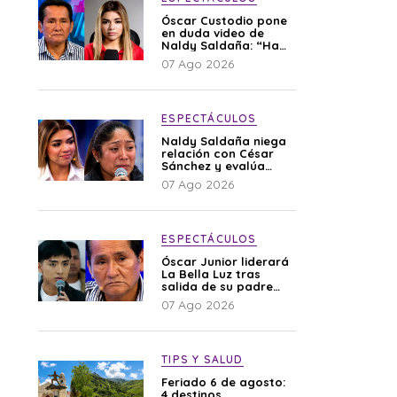
Óscar Custodio pone
en duda video de
Naldy Saldaña: “Hay
cosas que de repente
07 Ago 2026
se han editado”
ESPECTÁCULOS
Naldy Saldaña niega
relación con César
Sánchez y evalúa
denunciar a su
07 Ago 2026
esposa: “Es una
difamación”
ESPECTÁCULOS
Óscar Junior liderará
La Bella Luz tras
salida de su padre
por polémica con
07 Ago 2026
Naldy Saldaña
TIPS Y SALUD
Feriado 6 de agosto:
4 destinos