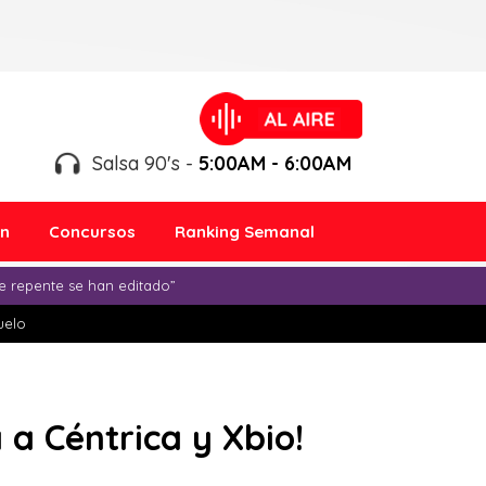
Salsa 90's -
5:00AM - 6:00AM
ón
Concursos
Ranking Semanal
e repente se han editado”
duelo
 a Céntrica y Xbio!