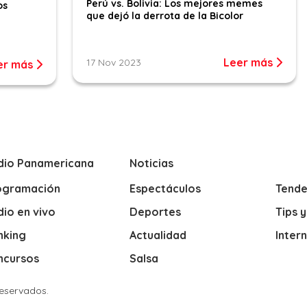
Perú vs. Bolivia: Los mejores memes
os
que dejó la derrota de la Bicolor
Leer más
17 Nov 2023
er más
dio Panamericana
Noticias
ogramación
Espectáculos
Tende
io en vivo
Deportes
Tips 
nking
Actualidad
Inter
ncursos
Salsa
Reservados.