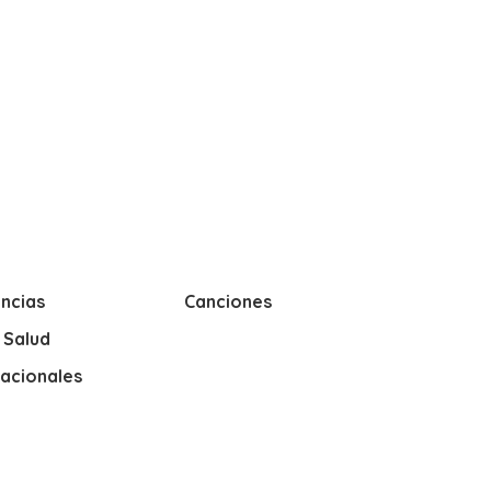
ncias
Canciones
y Salud
nacionales