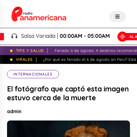
Salsa Variada |
00:00AM - 05:00AM
TIPS Y SALUD
Feriado 6 de agosto: 4 destinos recomend
VIRALES
¿Por qué es feriado el 6 de agosto en Perú? Esta 
INTERNACIONALES
El fotógrafo que captó esta imagen
estuvo cerca de la muerte
admin