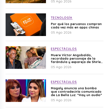
05 Ago 2026
TECNOLOGÍA
Por qué los peruanos compran
cada vez más en apps chinas
05 Ago 2026
ESPECTÁCULOS
Muere Víctor Angobaldo,
recordado personaje de la
farándula y expareja de Shirley
Cherres
05 Ago 2026
ESPECTÁCULOS
Magaly anuncia una bomba
que contradeciría comunicado
de La Bella Luz: “Hay un audio”
05 Ago 2026