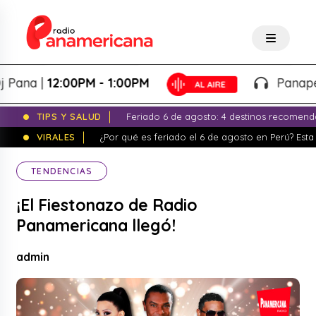
na |
12:00PM - 1:00PM
Panapedidos
TIPS Y SALUD
Feriado 6 de agosto: 4 destinos recomend
VIRALES
¿Por qué es feriado el 6 de agosto en Perú? Esta 
TENDENCIAS
¡El Fiestonazo de Radio
Panamericana llegó!
admin