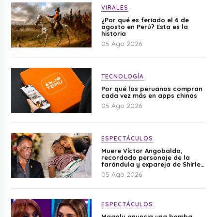
VIRALES
¿Por qué es feriado el 6 de
agosto en Perú? Esta es la
historia
05 Ago 2026
TECNOLOGÍA
Por qué los peruanos compran
cada vez más en apps chinas
05 Ago 2026
ESPECTÁCULOS
Muere Víctor Angobaldo,
recordado personaje de la
farándula y expareja de Shirley
Cherres
05 Ago 2026
ESPECTÁCULOS
Magaly anuncia una bomba