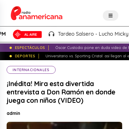
Tardeo Salsero - Lucho Micky |
4:
ESPECTÁCULOS
Óscar Custodio pone en duda video de N
DEPORTES
Universitario vs. Sporting Cristal: así llegan a
INTERNACIONALES
¡Inédita! Mira esta divertida
entrevista a Don Ramón en donde
juega con niños (VIDEO)
admin