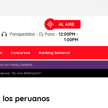
Panapedidos - Dj Pana -
12:00PM -
1:00PM
ón
Concursos
Ranking Semanal
ica con Naldy Saldaña
esposa: “Es una difamación”
 los peruanos