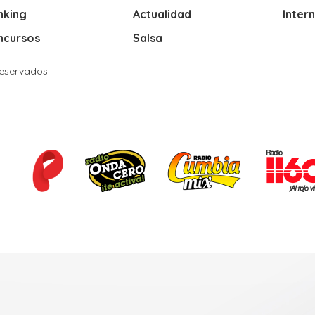
nking
Actualidad
Inter
ncursos
Salsa
Reservados.