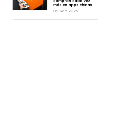
compran cada vez
más en apps chinas
05 Ago 2026