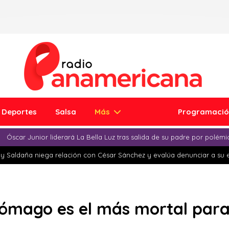
Deportes
Salsa
Más
Programaci
Óscar Junior liderará La Bella Luz tras salida de su padre por polém
y Saldaña niega relación con César Sánchez y evalúa denunciar a su 
tómago es el más mortal para