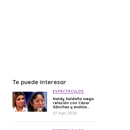
Te puede interesar
ESPECTÁCULOS
Naldy Saldaña niega
relación con César
Sánchez y evalúa
denunciar a su
07 Ago 2026
esposa: “Es una
difamación”