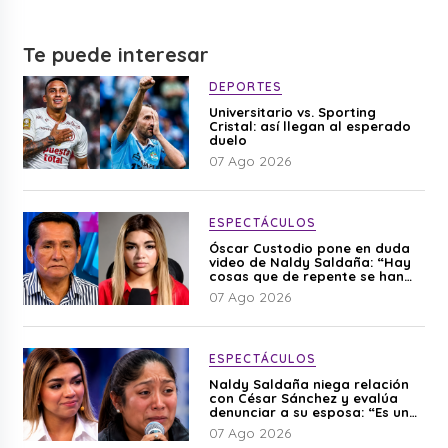
Te puede interesar
DEPORTES
Universitario vs. Sporting
Cristal: así llegan al esperado
duelo
07 Ago 2026
ESPECTÁCULOS
Óscar Custodio pone en duda
video de Naldy Saldaña: “Hay
cosas que de repente se han
editado”
07 Ago 2026
ESPECTÁCULOS
Naldy Saldaña niega relación
con César Sánchez y evalúa
denunciar a su esposa: “Es una
difamación”
07 Ago 2026