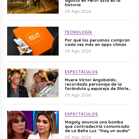
agosto en Perú? Esta es la
historia
05 Ago 2026
TECNOLOGÍA
Por qué los peruanos compran
cada vez más en apps chinas
05 Ago 2026
ESPECTÁCULOS
Muere Víctor Angobaldo,
recordado personaje de la
farándula y expareja de Shirley
Cherres
05 Ago 2026
ESPECTÁCULOS
Magaly anuncia una bomba
que contradeciría comunicado
de La Bella Luz: “Hay un audio”
05 Ago 2026