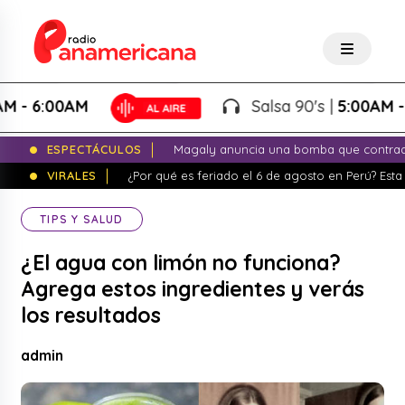
- 6:00AM
Salsa 90's |
5:00AM - 6
ESPECTÁCULOS
Magaly anuncia una bomba que contrade
VIRALES
¿Por qué es feriado el 6 de agosto en Perú? Esta 
TIPS Y SALUD
¿El agua con limón no funciona?
Agrega estos ingredientes y verás
los resultados
admin