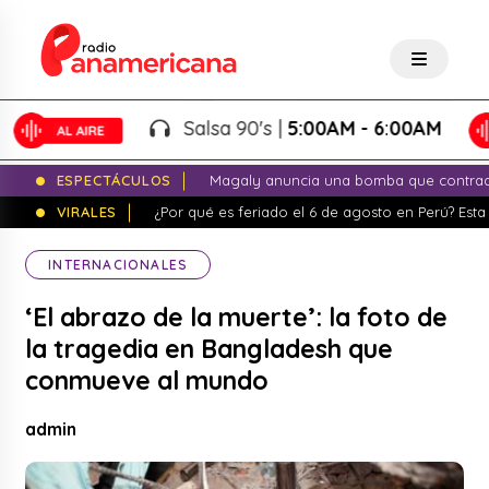
Salsa 90's |
5:00AM - 6:00AM
ESPECTÁCULOS
Magaly anuncia una bomba que contrade
VIRALES
¿Por qué es feriado el 6 de agosto en Perú? Esta 
INTERNACIONALES
‘El abrazo de la muerte’: la foto de
la tragedia en Bangladesh que
conmueve al mundo
admin