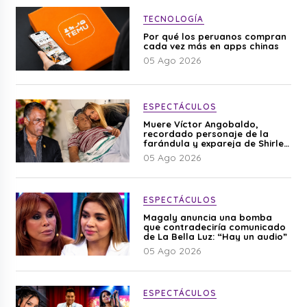
TECNOLOGÍA
Por qué los peruanos compran
cada vez más en apps chinas
05 Ago 2026
ESPECTÁCULOS
Muere Víctor Angobaldo,
recordado personaje de la
farándula y expareja de Shirley
Cherres
05 Ago 2026
ESPECTÁCULOS
Magaly anuncia una bomba
que contradeciría comunicado
de La Bella Luz: “Hay un audio”
05 Ago 2026
ESPECTÁCULOS