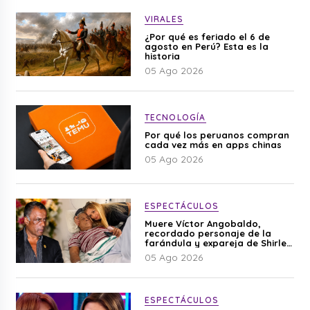
VIRALES
¿Por qué es feriado el 6 de
agosto en Perú? Esta es la
historia
05 Ago 2026
TECNOLOGÍA
Por qué los peruanos compran
cada vez más en apps chinas
05 Ago 2026
ESPECTÁCULOS
Muere Víctor Angobaldo,
recordado personaje de la
farándula y expareja de Shirley
Cherres
05 Ago 2026
ESPECTÁCULOS