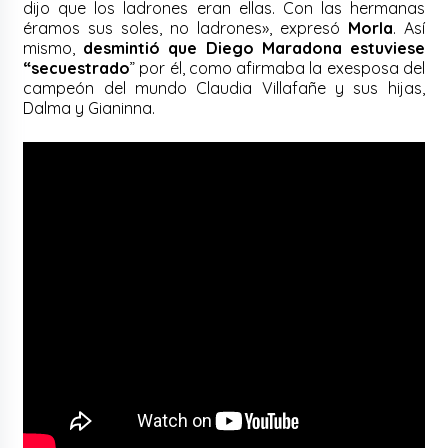
dijo que los ladrones eran ellas. Con las hermanas
éramos sus soles, no ladrones», expresó
Morla
. Así
mismo,
desmintió que Diego Maradona estuviese
“secuestrado
” por él, como afirmaba la exesposa del
campeón del mundo Claudia Villafañe y sus hijas,
Dalma y Gianinna.