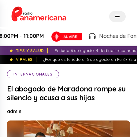
M - 11:00PM
Noches de Fantasía -
TIPS Y SALUD
Feriado 6 de agosto: 4 destinos recomend
VIRALES
¿Por qué es feriado el 6 de agosto en Perú? Esta 
INTERNACIONALES
El abogado de Maradona rompe su
silencio y acusa a sus hijas
admin