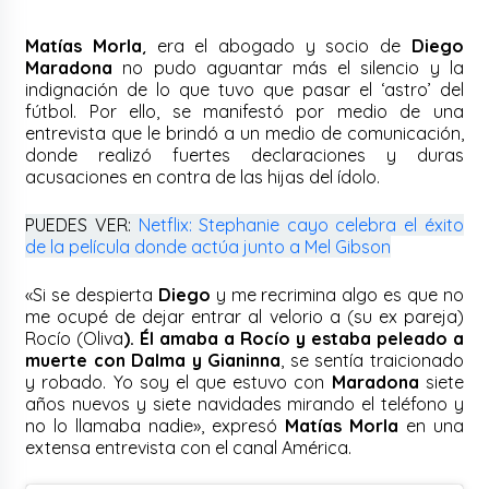
Matías Morla¸
era el abogado y socio de
Diego
Maradona
no pudo aguantar más el silencio y la
indignación de lo que tuvo que pasar el ‘astro’ del
fútbol. Por ello, se manifestó por medio de una
entrevista que le brindó a un medio de comunicación,
donde realizó fuertes declaraciones y duras
acusaciones en contra de las hijas del ídolo.
PUEDES VER:
Netflix: Stephanie cayo celebra el éxito
de la película donde actúa junto a Mel Gibson
«Si se despierta
Diego
y me recrimina algo es que no
me ocupé de dejar entrar al velorio a (su ex pareja)
Rocío (Oliva
). Él amaba a Rocío y estaba peleado a
muerte con Dalma y Gianinna
, se sentía traicionado
y robado. Yo soy el que estuvo con
Maradona
siete
años nuevos y siete navidades mirando el teléfono y
no lo llamaba nadie», expresó
Matías Morla
en una
extensa entrevista con el canal América.