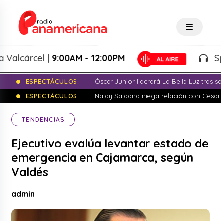
cárcel |
9:00AM - 12:00PM
Splash!
ESPECTÁCULOS
Óscar Junior liderará La Bella Luz tras 
ESPECTÁCULOS
Naldy Saldaña niega relación con César
TENDENCIAS
Ejecutivo evalúa levantar estado de
emergencia en Cajamarca, según
Valdés
admin