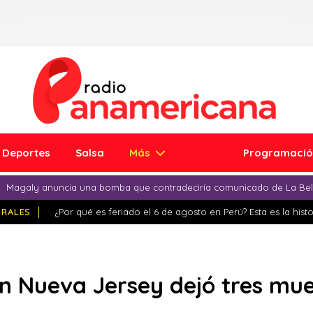
Deportes
Salsa
Más
Programaci
Magaly anuncia una bomba que contradeciría comunicado de La Bell
IRALES
¿Por qué es feriado el 6 de agosto en Perú? Esta es la histo
en Nueva Jersey dejó tres mu