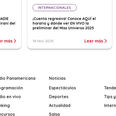
INTERNACIONALES
NADIE
¡Cuenta regresiva! Conoce AQUÍ el
iraní del
horario y dónde ver EN VIVO la
preliminar del Miss Universo 2025
er más
Leer más
18 Nov 2025
dio Panamericana
Noticias
ogramación
Espectáculos
Tende
io en vivo
Deportes
Tips 
nking
Actualidad
Inter
ncursos
Salsa