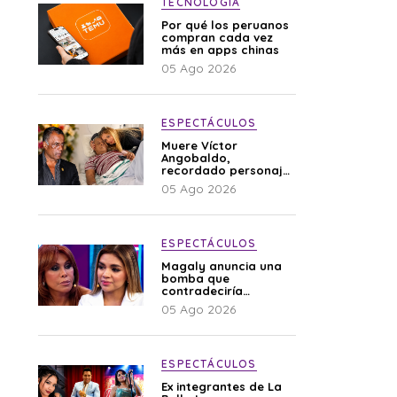
TECNOLOGÍA
Por qué los peruanos
compran cada vez
más en apps chinas
05 Ago 2026
ESPECTÁCULOS
Muere Víctor
Angobaldo,
recordado personaje
de la farándula y
05 Ago 2026
expareja de Shirley
Cherres
ESPECTÁCULOS
Magaly anuncia una
bomba que
contradeciría
comunicado de La
05 Ago 2026
Bella Luz: “Hay un
audio”
ESPECTÁCULOS
Ex integrantes de La