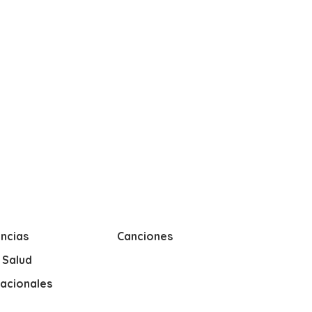
ncias
Canciones
y Salud
nacionales