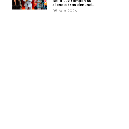
Bella Luz rompen su
silencio tras denuncia
de Naldy: “Todo el
05 Ago 2026
mundo lo sabía”