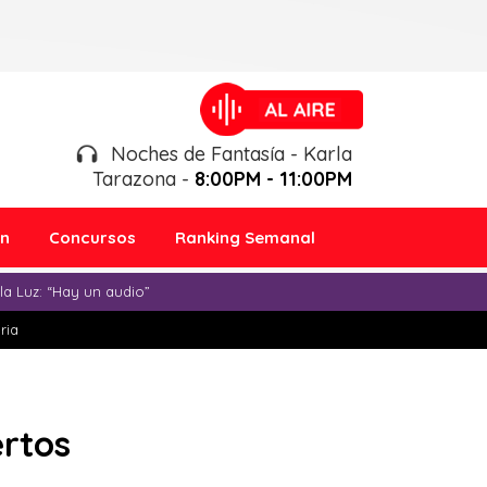
Noches de Fantasía - Karla
Tarazona -
8:00PM - 11:00PM
ón
Concursos
Ranking Semanal
a Luz: “Hay un audio”
ria
ertos