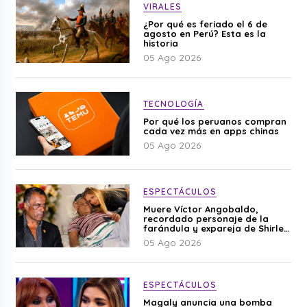
VIRALES
¿Por qué es feriado el 6 de
agosto en Perú? Esta es la
historia
05 Ago 2026
TECNOLOGÍA
Por qué los peruanos compran
cada vez más en apps chinas
05 Ago 2026
ESPECTÁCULOS
Muere Víctor Angobaldo,
recordado personaje de la
farándula y expareja de Shirley
Cherres
05 Ago 2026
ESPECTÁCULOS
Magaly anuncia una bomba