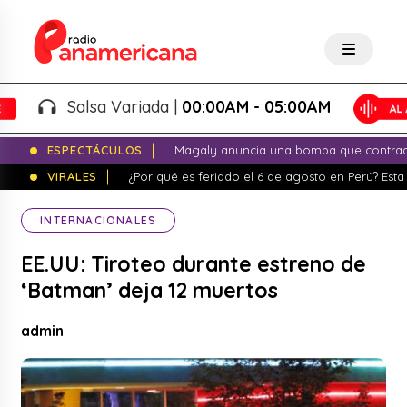
Salsa Variada |
00:00AM - 05:00AM
ESPECTÁCULOS
Magaly anuncia una bomba que contrade
VIRALES
¿Por qué es feriado el 6 de agosto en Perú? Esta 
INTERNACIONALES
EE.UU: Tiroteo durante estreno de
‘Batman’ deja 12 muertos
admin