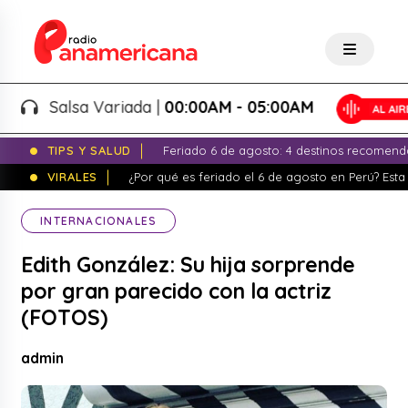
Salsa Variada |
00:00AM - 05:00AM
TIPS Y SALUD
Feriado 6 de agosto: 4 destinos recomend
VIRALES
¿Por qué es feriado el 6 de agosto en Perú? Esta 
INTERNACIONALES
Edith González: Su hija sorprende
por gran parecido con la actriz
(FOTOS)
admin