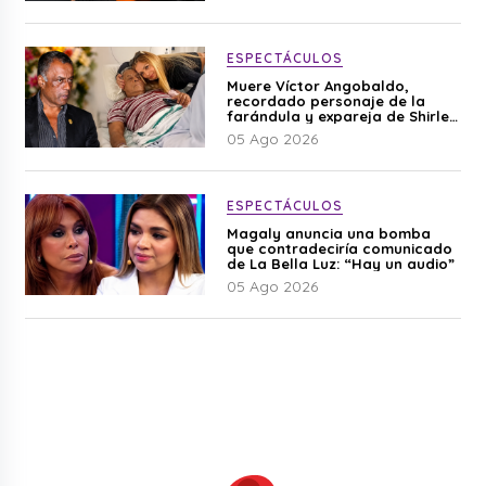
ESPECTÁCULOS
Muere Víctor Angobaldo,
recordado personaje de la
farándula y expareja de Shirley
Cherres
05 Ago 2026
ESPECTÁCULOS
Magaly anuncia una bomba
que contradeciría comunicado
de La Bella Luz: “Hay un audio”
05 Ago 2026