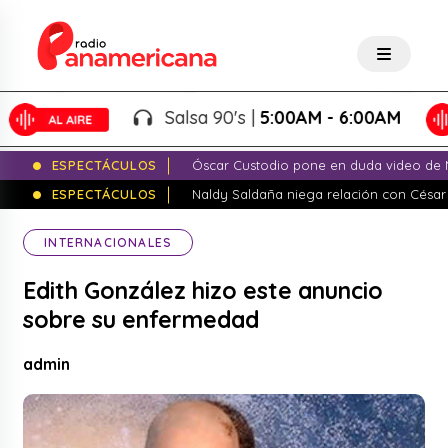
Salsa 90's |
5:00AM - 6:00AM
ESPECTÁCULOS
Óscar Custodio pone en duda video de N
ESPECTÁCULOS
Naldy Saldaña niega relación con César
INTERNACIONALES
Edith González hizo este anuncio
sobre su enfermedad
admin