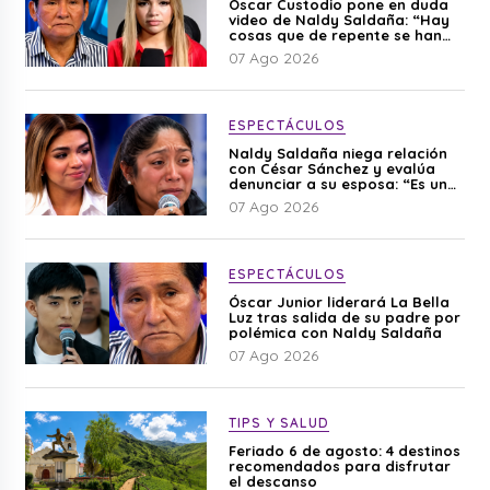
Óscar Custodio pone en duda
video de Naldy Saldaña: “Hay
cosas que de repente se han
editado”
07 Ago 2026
ESPECTÁCULOS
Naldy Saldaña niega relación
con César Sánchez y evalúa
denunciar a su esposa: “Es una
difamación”
07 Ago 2026
ESPECTÁCULOS
Óscar Junior liderará La Bella
Luz tras salida de su padre por
polémica con Naldy Saldaña
07 Ago 2026
TIPS Y SALUD
Feriado 6 de agosto: 4 destinos
recomendados para disfrutar
el descanso