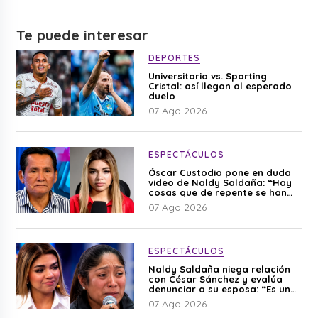
Te puede interesar
DEPORTES
Universitario vs. Sporting
Cristal: así llegan al esperado
duelo
07 Ago 2026
ESPECTÁCULOS
Óscar Custodio pone en duda
video de Naldy Saldaña: “Hay
cosas que de repente se han
editado”
07 Ago 2026
ESPECTÁCULOS
Naldy Saldaña niega relación
con César Sánchez y evalúa
denunciar a su esposa: “Es una
difamación”
07 Ago 2026