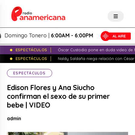
mingo Tonero |
6:00AM - 6:00PM
ESPECTÁCULOS
Óscar Custodio pone en duda video de N
ESPECTÁCULOS
Naldy Saldaña niega relación con César
ESPECTÁCULOS
Edison Flores y Ana Siucho
confirman el sexo de su primer
bebe | VIDEO
admin