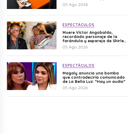
05 Ago 2026
ESPECTÁCULOS
Muere Víctor Angobaldo,
recordado personaje de la
farándula y expareja de Shirley
Cherres
05 Ago 2026
ESPECTÁCULOS
Magaly anuncia una bomba
que contradeciría comunicado
de La Bella Luz: “Hay un audio”
05 Ago 2026