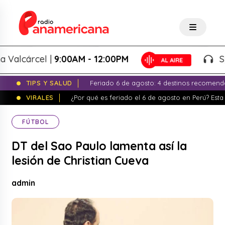
lcárcel |
9:00AM - 12:00PM
Splash
TIPS Y SALUD
Feriado 6 de agosto: 4 destinos recomend
VIRALES
¿Por qué es feriado el 6 de agosto en Perú? Esta 
FÚTBOL
DT del Sao Paulo lamenta así la
lesión de Christian Cueva
admin