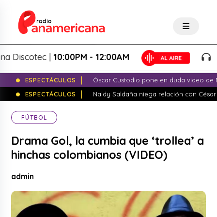
iscotec |
10:00PM - 12:00AM
Pana
ESPECTÁCULOS
Óscar Custodio pone en duda video de N
ESPECTÁCULOS
Naldy Saldaña niega relación con César
FÚTBOL
Drama Gol, la cumbia que ‘trollea’ a
hinchas colombianos (VIDEO)
admin