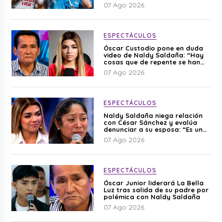
07 Ago 2026
ESPECTÁCULOS
Óscar Custodio pone en duda
video de Naldy Saldaña: “Hay
cosas que de repente se han
editado”
07 Ago 2026
ESPECTÁCULOS
Naldy Saldaña niega relación
con César Sánchez y evalúa
denunciar a su esposa: “Es una
difamación”
07 Ago 2026
ESPECTÁCULOS
Óscar Junior liderará La Bella
Luz tras salida de su padre por
polémica con Naldy Saldaña
07 Ago 2026