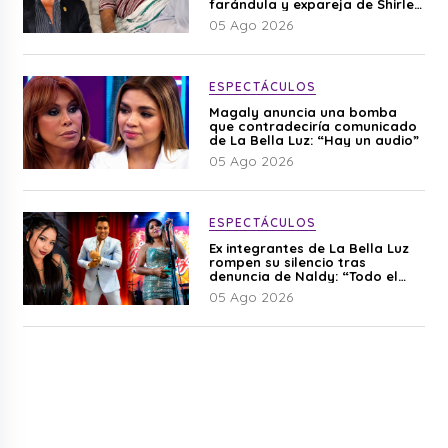
farándula y expareja de Shirley
Cherres
05 Ago 2026
ESPECTÁCULOS
Magaly anuncia una bomba
que contradeciría comunicado
de La Bella Luz: “Hay un audio”
05 Ago 2026
ESPECTÁCULOS
Ex integrantes de La Bella Luz
rompen su silencio tras
denuncia de Naldy: “Todo el
mundo lo sabía”
05 Ago 2026