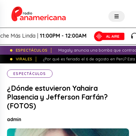
Más Linda |
11:00PM - 12:00AM
La
ESPECTÁCULOS
Magaly anuncia una bomba que contrade
VIRALES
¿Por qué es feriado el 6 de agosto en Perú? Esta 
ESPECTÁCULOS
¿Dónde estuvieron Yahaira
Plasencia y Jefferson Farfán?
(FOTOS)
admin