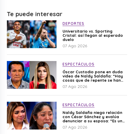
Te puede interesar
DEPORTES
Universitario vs. Sporting
Cristal: así llegan al esperado
duelo
07 Ago 2026
ESPECTÁCULOS
Óscar Custodio pone en duda
video de Naldy Saldaña: “Hay
cosas que de repente se han
editado”
07 Ago 2026
ESPECTÁCULOS
Naldy Saldaña niega relación
con César Sánchez y evalúa
denunciar a su esposa: “Es una
difamación”
07 Ago 2026