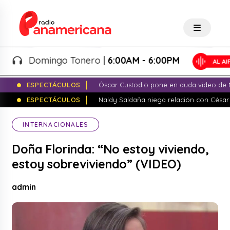
Domingo Tonero |
6:00AM - 6:00PM
ESPECTÁCULOS
Óscar Custodio pone en duda video de N
ESPECTÁCULOS
Naldy Saldaña niega relación con César
INTERNACIONALES
Doña Florinda: “No estoy viviendo,
estoy sobreviviendo” (VIDEO)
admin