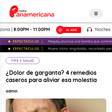
 |
8:00PM - 11:00PM
Noches de Fa
ESPECTÁCULOS
Magaly anuncia una bomba que contrade
ESPECTÁCULOS
Muere Víctor Angobaldo, recordado pers
TIPS Y SALUD
¿Dolor de garganta? 4 remedios
caseros para aliviar esa molestia
admin