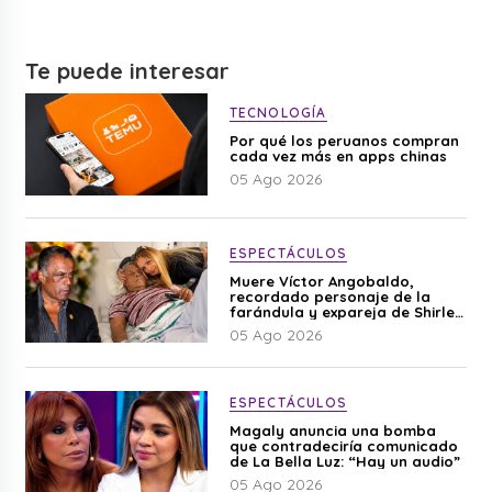
Te puede interesar
TECNOLOGÍA
Por qué los peruanos compran
cada vez más en apps chinas
05 Ago 2026
ESPECTÁCULOS
Muere Víctor Angobaldo,
recordado personaje de la
farándula y expareja de Shirley
Cherres
05 Ago 2026
ESPECTÁCULOS
Magaly anuncia una bomba
que contradeciría comunicado
de La Bella Luz: “Hay un audio”
05 Ago 2026