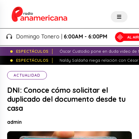
Domingo Tonero |
6:00AM - 6:00PM
ESPECTÁCULOS
Óscar Custodio pone en duda video de N
ESPECTÁCULOS
Naldy Saldaña niega relación con César
ACTUALIDAD
DNI: Conoce cómo solicitar el
duplicado del documento desde tu
casa
admin