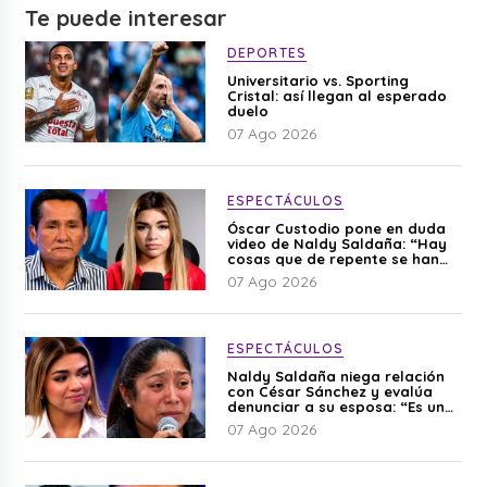
Te puede interesar
DEPORTES
Universitario vs. Sporting
Cristal: así llegan al esperado
duelo
07 Ago 2026
ESPECTÁCULOS
Óscar Custodio pone en duda
video de Naldy Saldaña: “Hay
cosas que de repente se han
editado”
07 Ago 2026
ESPECTÁCULOS
Naldy Saldaña niega relación
con César Sánchez y evalúa
denunciar a su esposa: “Es una
difamación”
07 Ago 2026