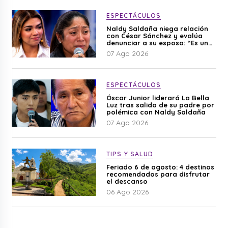
ESPECTÁCULOS
Naldy Saldaña niega relación
con César Sánchez y evalúa
denunciar a su esposa: “Es una
difamación”
07 Ago 2026
ESPECTÁCULOS
Óscar Junior liderará La Bella
Luz tras salida de su padre por
polémica con Naldy Saldaña
07 Ago 2026
TIPS Y SALUD
Feriado 6 de agosto: 4 destinos
recomendados para disfrutar
el descanso
06 Ago 2026