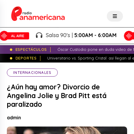
Salsa 90's |
5:00AM - 6:00AM
ESPECTÁCULOS
Óscar Custodio pone en duda video de N
DEPORTES
Universitario vs. Sporting Cristal: así llegan a
INTERNACIONALES
¿Aún hay amor? Divorcio de
Angelina Jolie y Brad Pitt está
paralizado
admin