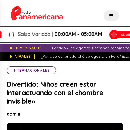
Salsa Variada |
00:00AM - 05:00AM
TIPS Y SALUD
Feriado 6 de agosto: 4 destinos recomend
VIRALES
¿Por qué es feriado el 6 de agosto en Perú? Esta 
INTERNACIONALES
Divertido: Niños creen estar
interactuando con el «hombre
invisible»
admin