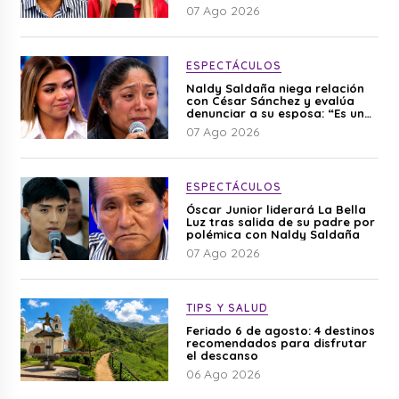
editado”
07 Ago 2026
ESPECTÁCULOS
Naldy Saldaña niega relación
con César Sánchez y evalúa
denunciar a su esposa: “Es una
difamación”
07 Ago 2026
ESPECTÁCULOS
Óscar Junior liderará La Bella
Luz tras salida de su padre por
polémica con Naldy Saldaña
07 Ago 2026
TIPS Y SALUD
Feriado 6 de agosto: 4 destinos
recomendados para disfrutar
el descanso
06 Ago 2026