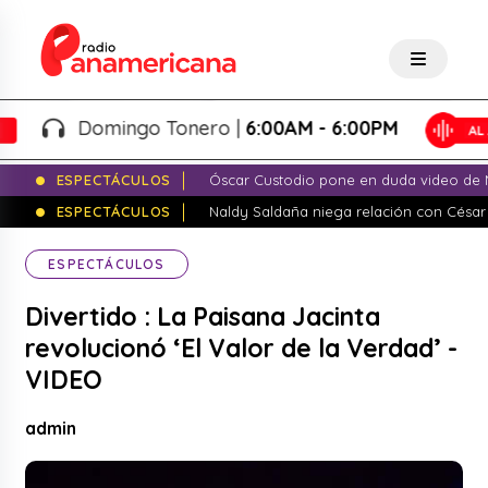
Domingo Tonero |
6:00AM - 6:00PM
ESPECTÁCULOS
Óscar Custodio pone en duda video de N
ESPECTÁCULOS
Naldy Saldaña niega relación con César
ESPECTÁCULOS
Divertido : La Paisana Jacinta
revolucionó ‘El Valor de la Verdad’ -
VIDEO
admin