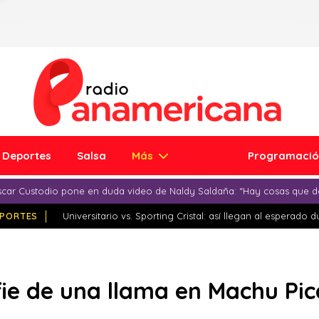
Deportes
Salsa
Más
Programaci
car Custodio pone en duda video de Naldy Saldaña: “Hay cosas que d
PORTES
Universitario vs. Sporting Cristal: así llegan al esperado 
lfie de una llama en Machu Pi