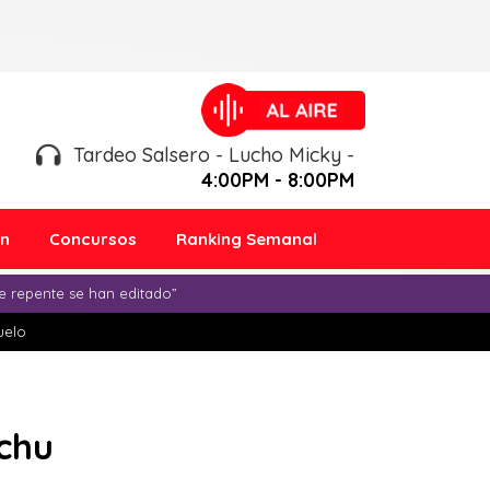
Tardeo Salsero - Lucho Micky -
4:00PM - 8:00PM
ón
Concursos
Ranking Semanal
e repente se han editado”
duelo
cchu