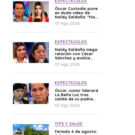
ESPECTÁCULOS
Óscar Custodio pone
en duda video de
Naldy Saldaña: “Hay
cosas que de repente
07 Ago 2026
se han editado”
ESPECTÁCULOS
Naldy Saldaña niega
relación con César
Sánchez y evalúa
denunciar a su
07 Ago 2026
esposa: “Es una
difamación”
ESPECTÁCULOS
Óscar Junior liderará
La Bella Luz tras
salida de su padre
por polémica con
07 Ago 2026
Naldy Saldaña
TIPS Y SALUD
Feriado 6 de agosto: