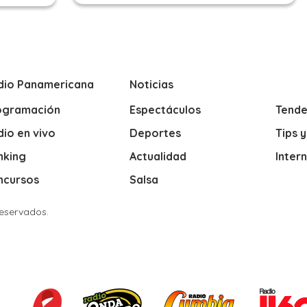
dio Panamericana
Noticias
ogramación
Espectáculos
Tende
io en vivo
Deportes
Tips 
nking
Actualidad
Inter
ncursos
Salsa
Reservados.