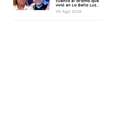
cuenta el drama que
vivió en La Bella Luz
tras denuncia al
05 Ago 2026
director musical: “No
me parece justo”