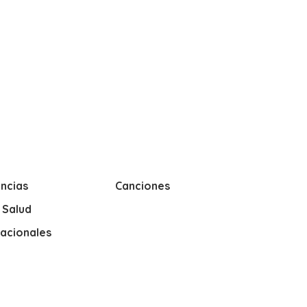
ncias
Canciones
y Salud
nacionales