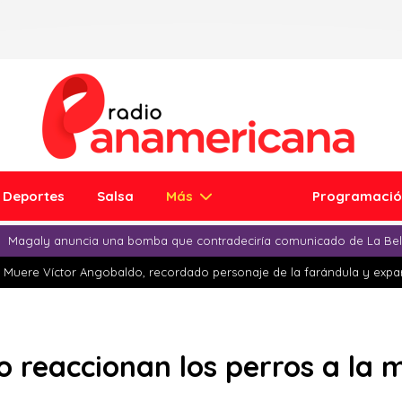
Deportes
Salsa
Más
Programaci
Magaly anuncia una bomba que contradeciría comunicado de La Bell
Muere Víctor Angobaldo, recordado personaje de la farándula y expar
o reaccionan los perros a la