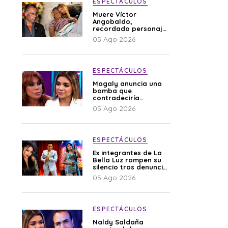
ESPECTÁCULOS
Muere Víctor
Angobaldo,
recordado personaje
de la farándula y
05 Ago 2026
expareja de Shirley
Cherres
ESPECTÁCULOS
Magaly anuncia una
bomba que
contradeciría
comunicado de La
05 Ago 2026
Bella Luz: “Hay un
audio”
ESPECTÁCULOS
Ex integrantes de La
Bella Luz rompen su
silencio tras denuncia
de Naldy: “Todo el
05 Ago 2026
mundo lo sabía”
ESPECTÁCULOS
Naldy Saldaña