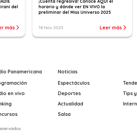
NADIE
¡Cuenta regresiva! Conoce AQUÍ el
iraní del
horario y dónde ver EN VIVO la
preliminar del Miss Universo 2025
er más
Leer más
18 Nov 2025
dio Panamericana
Noticias
ogramación
Espectáculos
Tende
io en vivo
Deportes
Tips 
nking
Actualidad
Inter
ncursos
Salsa
Reservados.