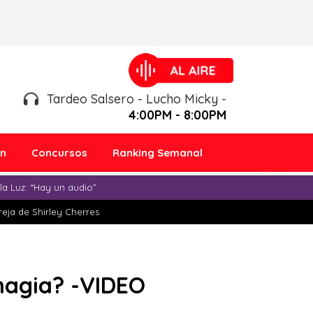
Tardeo Salsero - Lucho Micky -
4:00PM - 8:00PM
ón
Concursos
Ranking Semanal
a Luz: “Hay un audio”
eja de Shirley Cherres
 magia? -VIDEO