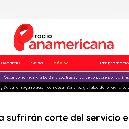
Deportes
Salsa
Más
Programaci
Óscar Junior liderará La Bella Luz tras salida de su padre por polém
y Saldaña niega relación con César Sánchez y evalúa denunciar a su 
a sufrirán corte del servicio 