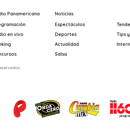
dio Panamericana
Noticias
ogramación
Espectáculos
Tende
io en vivo
Deportes
Tips 
nking
Actualidad
Inter
ncursos
Salsa
Reservados.