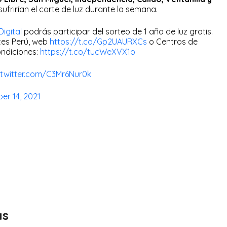
sufrirían el corte de luz durante la semana.
igital
podrás participar del sorteo de 1 año de luz gratis.
ntes Perú, web
https://t.co/Gp2UAURXCs
o Centros de
ondiciones:
https://t.co/tucWeXVX1o
.twitter.com/C3Mr6Nur0k
er 14, 2021
as