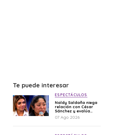
Te puede interesar
ESPECTÁCULOS
Naldy Saldaña niega
relación con César
Sánchez y evalúa
denunciar a su
07 Ago 2026
esposa: “Es una
difamación”