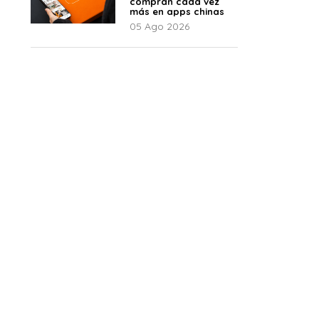
compran cada vez
más en apps chinas
05 Ago 2026