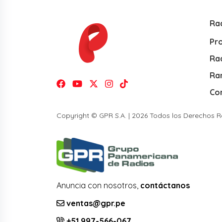
Ra
Pr
Rad
Ra
Co
Copyright © GPR S.A. | 2026 Todos los Derechos 
Anuncia con nosotros,
contáctanos
ventas@gpr.pe
+51 997-566-067