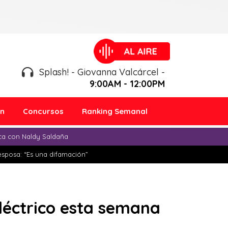
Splash! - Giovanna Valcárcel -
9:00AM - 12:00PM
ón
Concursos
Ranking Semanal
ica con Naldy Saldaña
esposa: “Es una difamación”
eléctrico esta semana