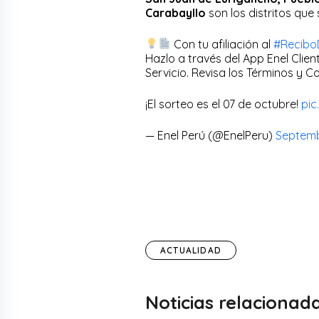
Carabayllo
son los distritos que 
Con tu afiliación al
#ReciboD
Hazlo a través del App Enel Clie
Servicio. Revisa los Términos y C
¡El sorteo es el 07 de octubre!
pic
— Enel Perú (@EnelPeru)
Septemb
ACTUALIDAD
Noticias relacionad