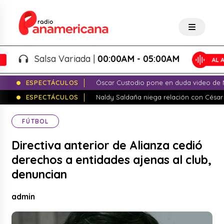
Salsa Variada |
00:00AM - 05:00AM
ESPECTÁCULOS
Óscar Custodio pone en duda video de N
ESPECTÁCULOS
Naldy Saldaña niega relación con César
FÚTBOL
Directiva anterior de Alianza cedió
derechos a entidades ajenas al club,
denuncian
admin