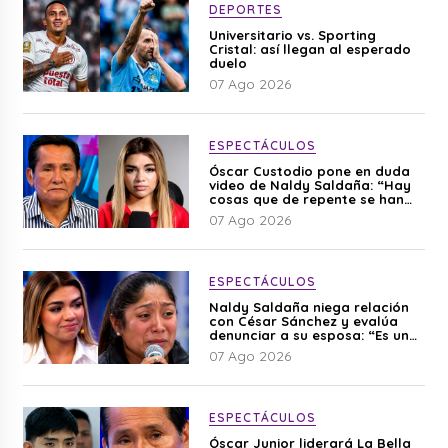
DEPORTES
Universitario vs. Sporting
Cristal: así llegan al esperado
duelo
07 Ago 2026
ESPECTÁCULOS
Óscar Custodio pone en duda
video de Naldy Saldaña: “Hay
cosas que de repente se han
editado”
07 Ago 2026
ESPECTÁCULOS
Naldy Saldaña niega relación
con César Sánchez y evalúa
denunciar a su esposa: “Es una
difamación”
07 Ago 2026
ESPECTÁCULOS
Óscar Junior liderará La Bella