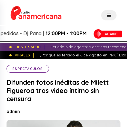
dos - Dj Pana |
12:00PM - 1:00PM
TIPS Y SALUD
Feriado 6 de agosto: 4 destinos recomend
VIRALES
¿Por qué es feriado el 6 de agosto en Perú? Esta 
ESPECTÁCULOS
Difunden fotos inéditas de Milett
Figueroa tras video íntimo sin
censura
admin