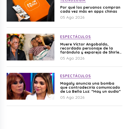
Por qué los peruanos compran
cada vez más en apps chinas
05 Ago 2026
ESPECTÁCULOS
Muere Víctor Angobaldo,
recordado personaje de la
farándula y expareja de Shirley
Cherres
05 Ago 2026
ESPECTÁCULOS
Magaly anuncia una bomba
que contradeciría comunicado
de La Bella Luz: “Hay un audio”
05 Ago 2026