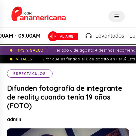
 - 09:00AM
Levantados - Luigui C
TIPS Y SALUD
Feriado 6 de agosto: 4 destinos recomend
VIRALES
¿Por qué es feriado el 6 de agosto en Perú? Esta 
ESPECTÁCULOS
Difunden fotografía de integrante
de reality cuando tenía 19 años
(FOTO)
admin