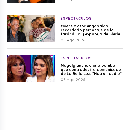
ESPECTÁCULOS
Muere Víctor Angobaldo,
recordado personaje de la
farándula y expareja de Shirley
Cherres
05 Ago 2026
ESPECTÁCULOS
Magaly anuncia una bomba
que contradeciría comunicado
de La Bella Luz: “Hay un audio”
05 Ago 2026