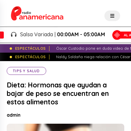
Salsa Variada |
00:00AM - 05:00AM
ESPECTÁCULOS
Óscar Custodio pone en duda video de N
ESPECTÁCULOS
Naldy Saldaña niega relación con César
TIPS Y SALUD
Dieta: Hormonas que ayudan a
bajar de peso se encuentran en
estos alimentos
admin