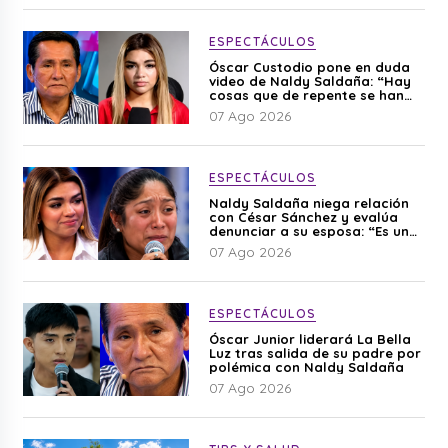
ESPECTÁCULOS
Óscar Custodio pone en duda
video de Naldy Saldaña: “Hay
cosas que de repente se han
editado”
07 Ago 2026
ESPECTÁCULOS
Naldy Saldaña niega relación
con César Sánchez y evalúa
denunciar a su esposa: “Es una
difamación”
07 Ago 2026
ESPECTÁCULOS
Óscar Junior liderará La Bella
Luz tras salida de su padre por
polémica con Naldy Saldaña
07 Ago 2026