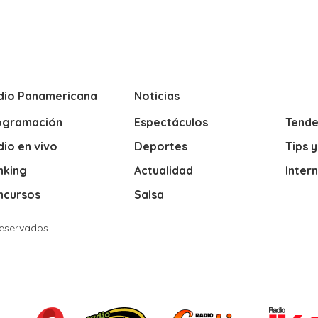
dio Panamericana
Noticias
ogramación
Espectáculos
Tende
io en vivo
Deportes
Tips 
nking
Actualidad
Inter
ncursos
Salsa
Reservados.