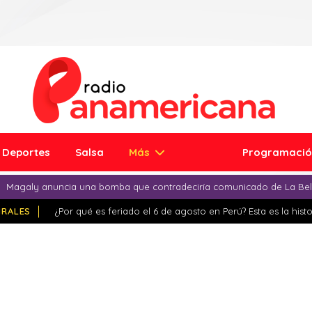
Deportes
Salsa
Más
Programaci
Magaly anuncia una bomba que contradeciría comunicado de La Bell
IRALES
¿Por qué es feriado el 6 de agosto en Perú? Esta es la histo