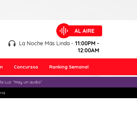
La Noche Más Linda -
11:00PM -
12:00AM
ón
Concursos
Ranking Semanal
a Luz: “Hay un audio”
ria