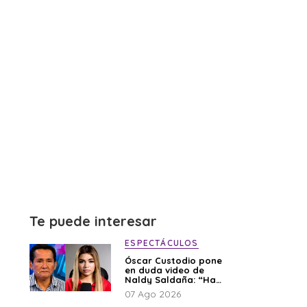
Te puede interesar
ESPECTÁCULOS
Óscar Custodio pone
en duda video de
Naldy Saldaña: “Hay
cosas que de repente
07 Ago 2026
se han editado”