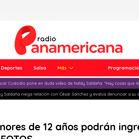
Deportes
Salsa
Más
Programaci
car Custodio pone en duda video de Naldy Saldaña: “Hay cosas que d
y Saldaña niega relación con César Sánchez y evalúa denunciar a su 
enores de 12 años podrán ing