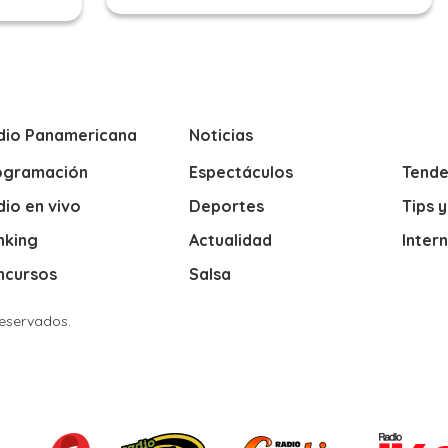
dio Panamericana
Noticias
ogramación
Espectáculos
Tende
io en vivo
Deportes
Tips 
nking
Actualidad
Inter
ncursos
Salsa
Reservados.