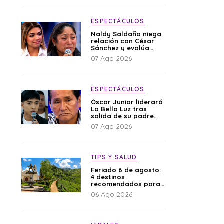
ESPECTÁCULOS
Naldy Saldaña niega
relación con César
Sánchez y evalúa
denunciar a su
07 Ago 2026
esposa: “Es una
difamación”
ESPECTÁCULOS
Óscar Junior liderará
La Bella Luz tras
salida de su padre
por polémica con
07 Ago 2026
Naldy Saldaña
TIPS Y SALUD
Feriado 6 de agosto:
4 destinos
recomendados para
disfrutar el descanso
06 Ago 2026