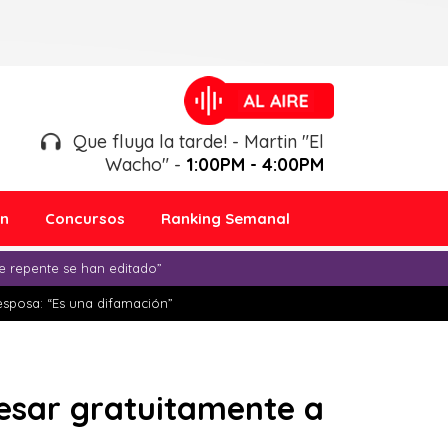
Que fluya la tarde! - Martin "El
Wacho" -
1:00PM - 4:00PM
ón
Concursos
Ranking Semanal
e repente se han editado”
esposa: “Es una difamación”
resar gratuitamente a