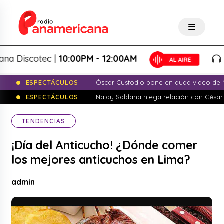
iscotec |
10:00PM - 12:00AM
Pan
ESPECTÁCULOS
Óscar Custodio pone en duda video de N
ESPECTÁCULOS
Naldy Saldaña niega relación con César
TENDENCIAS
¡Día del Anticucho! ¿Dónde comer
los mejores anticuchos en Lima?
admin