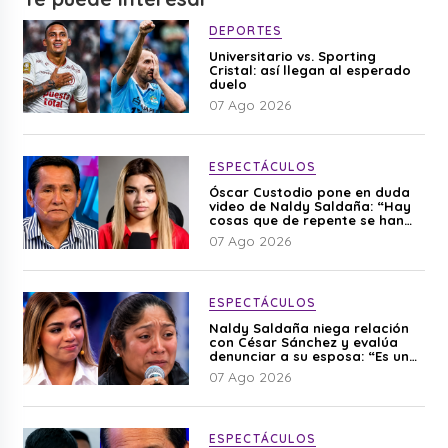
DEPORTES
Universitario vs. Sporting
Cristal: así llegan al esperado
duelo
07 Ago 2026
ESPECTÁCULOS
Óscar Custodio pone en duda
video de Naldy Saldaña: “Hay
cosas que de repente se han
editado”
07 Ago 2026
ESPECTÁCULOS
Naldy Saldaña niega relación
con César Sánchez y evalúa
denunciar a su esposa: “Es una
difamación”
07 Ago 2026
ESPECTÁCULOS