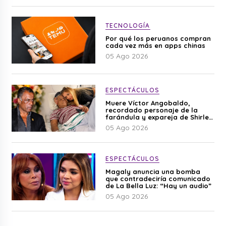
TECNOLOGÍA
Por qué los peruanos compran
cada vez más en apps chinas
05 Ago 2026
ESPECTÁCULOS
Muere Víctor Angobaldo,
recordado personaje de la
farándula y expareja de Shirley
Cherres
05 Ago 2026
ESPECTÁCULOS
Magaly anuncia una bomba
que contradeciría comunicado
de La Bella Luz: “Hay un audio”
05 Ago 2026