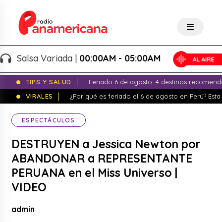
Salsa Variada |
00:00AM - 05:00AM
TIPS Y SALUD
Feriado 6 de agosto: 4 destinos recomend
VIRALES
¿Por qué es feriado el 6 de agosto en Perú? Esta 
ESPECTÁCULOS
DESTRUYEN a Jessica Newton por
ABANDONAR a REPRESENTANTE
PERUANA en el Miss Universo |
VIDEO
admin