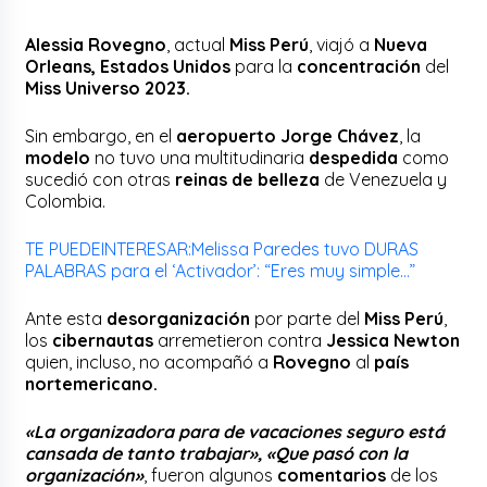
Alessia Rovegno
, actual
Miss Perú
, viajó a
Nueva
Orleans, Estados Unidos
para la
concentración
del
Miss Universo 2023.
Sin embargo, en el
aeropuerto Jorge Chávez
, la
modelo
no tuvo una multitudinaria
despedida
como
sucedió con otras
reinas de belleza
de Venezuela y
Colombia.
TE PUEDE
INTERESA
R:
Melissa Paredes tuvo DURAS
PALABRAS para el ‘Activador’: “Eres muy simple…”
Ante esta
desorganización
por parte del
Miss Perú
,
los
cibernautas
arremetieron contra
Jessica Newton
quien, incluso, no acompañó a
Rovegno
al
país
nortemericano.
«La organizadora para de vacaciones seguro está
cansada de tanto trabajar», «Que pasó con la
organización»
, fueron algunos
comentarios
de los