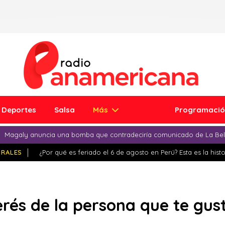
Deportes
Salsa
Más
Programaci
Magaly anuncia una bomba que contradeciría comunicado de La Bell
IRALES
¿Por qué es feriado el 6 de agosto en Perú? Esta es la histo
terés de la persona que te gus