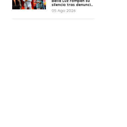
Bella Luz rompen su
silencio tras denuncia
de Naldy: “Todo el
05 Ago 2026
mundo lo sabía”