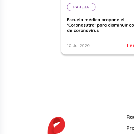
PAREJA
Escuela médica propone el
‘Coronasutra’ para disminuir c
de coronavirus
Le
10 Jul 2020
Ra
Pr