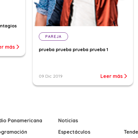
ontagios
PAREJA
er más
prueba prueba prueba prueba 1
Leer más
09 Dic 2019
dio Panamericana
Noticias
ogramación
Espectáculos
Tende