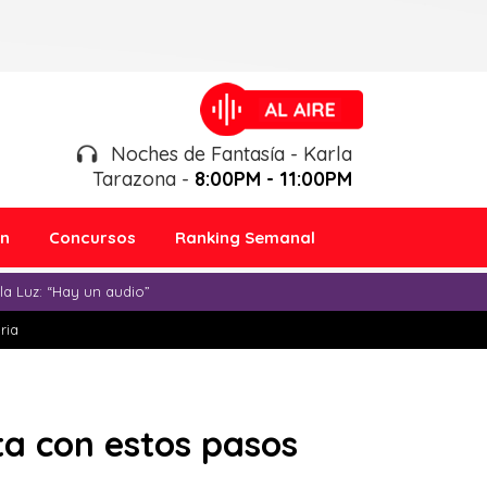
Noches de Fantasía - Karla
Tarazona -
8:00PM - 11:00PM
ón
Concursos
Ranking Semanal
a Luz: “Hay un audio”
ria
ta con estos pasos