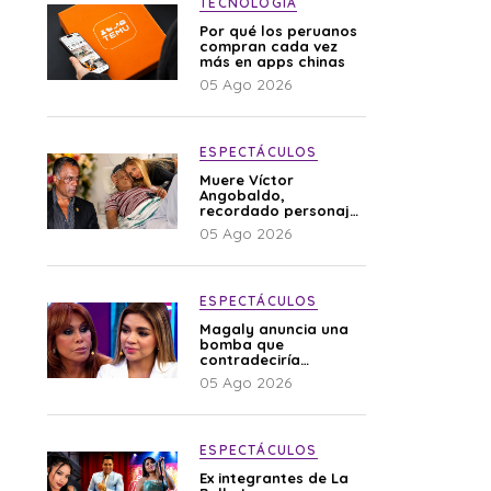
TECNOLOGÍA
Por qué los peruanos
compran cada vez
más en apps chinas
05 Ago 2026
ESPECTÁCULOS
Muere Víctor
Angobaldo,
recordado personaje
de la farándula y
05 Ago 2026
expareja de Shirley
Cherres
ESPECTÁCULOS
Magaly anuncia una
bomba que
contradeciría
comunicado de La
05 Ago 2026
Bella Luz: “Hay un
audio”
ESPECTÁCULOS
Ex integrantes de La