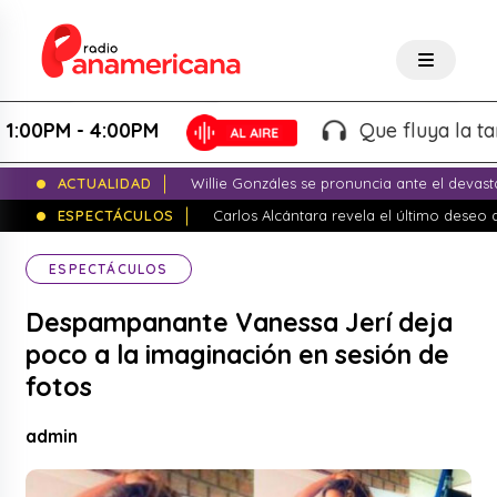
PM - 4:00PM
Que fluya la tarde! 
ACTUALIDAD
Willie Gonzáles se pronuncia ante el devas
ESPECTÁCULOS
Carlos Alcántara revela el último dese
ESPECTÁCULOS
Despampanante Vanessa Jerí deja
poco a la imaginación en sesión de
fotos
admin