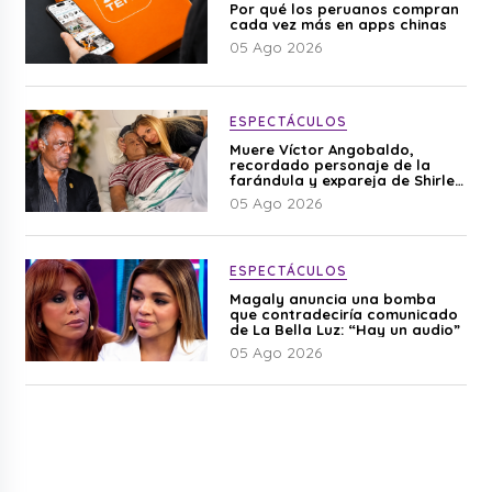
Por qué los peruanos compran
cada vez más en apps chinas
05 Ago 2026
ESPECTÁCULOS
Muere Víctor Angobaldo,
recordado personaje de la
farándula y expareja de Shirley
Cherres
05 Ago 2026
ESPECTÁCULOS
Magaly anuncia una bomba
que contradeciría comunicado
de La Bella Luz: “Hay un audio”
05 Ago 2026