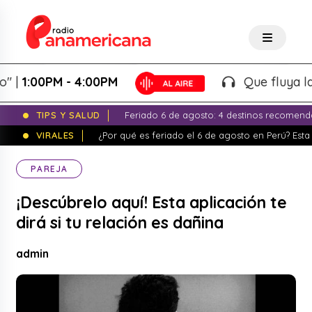
:00PM - 4:00PM
Que fluya la tard
TIPS Y SALUD
Feriado 6 de agosto: 4 destinos recomend
VIRALES
¿Por qué es feriado el 6 de agosto en Perú? Esta 
PAREJA
¡Descúbrelo aquí! Esta aplicación te
dirá si tu relación es dañina
admin