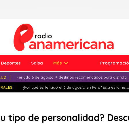
Deportes
Salsa
Más
Programaci
LUD
Feriado 6 de agosto: 4 destinos recomendados para disfrutar
IRALES
¿Por qué es feriado el 6 de agosto en Perú? Esta es la histo
tu tipo de personalidad? Desc