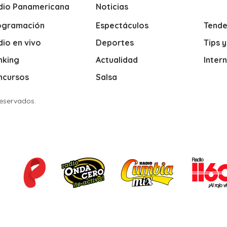
dio Panamericana
Noticias
ogramación
Espectáculos
Tende
io en vivo
Deportes
Tips 
nking
Actualidad
Inter
ncursos
Salsa
Reservados.