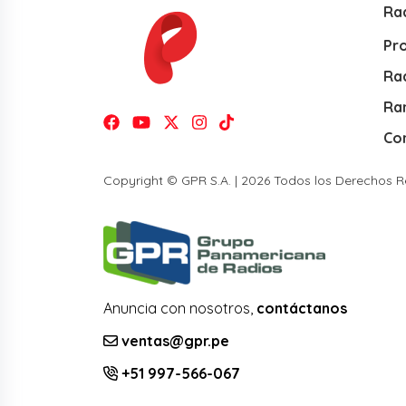
Ra
Pr
Rad
Ra
Co
Copyright © GPR S.A. | 2026 Todos los Derechos 
Anuncia con nosotros,
contáctanos
ventas@gpr.pe
+51 997-566-067