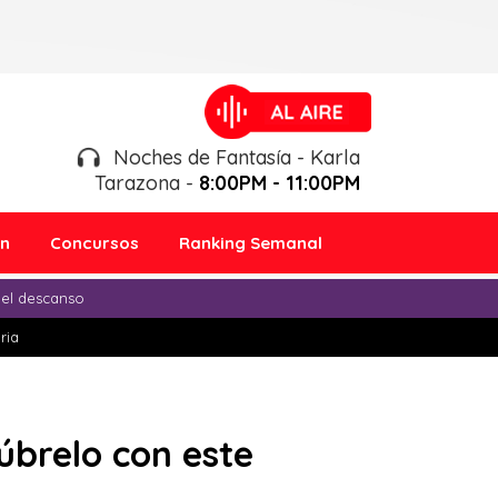
Noches de Fantasía - Karla
Tarazona -
8:00PM - 11:00PM
ón
Concursos
Ranking Semanal
 el descanso
ria
úbrelo con este