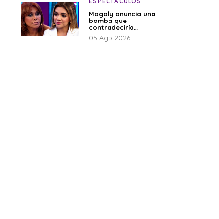
ESPECTÁCULOS
Magaly anuncia una
bomba que
contradeciría
comunicado de La
05 Ago 2026
Bella Luz: “Hay un
audio”