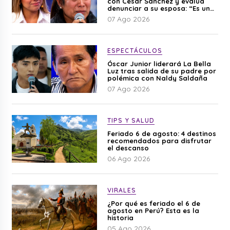
con César Sánchez y evalúa
denunciar a su esposa: “Es una
difamación”
07 Ago 2026
ESPECTÁCULOS
Óscar Junior liderará La Bella
Luz tras salida de su padre por
polémica con Naldy Saldaña
07 Ago 2026
TIPS Y SALUD
Feriado 6 de agosto: 4 destinos
recomendados para disfrutar
el descanso
06 Ago 2026
VIRALES
¿Por qué es feriado el 6 de
agosto en Perú? Esta es la
historia
05 Ago 2026