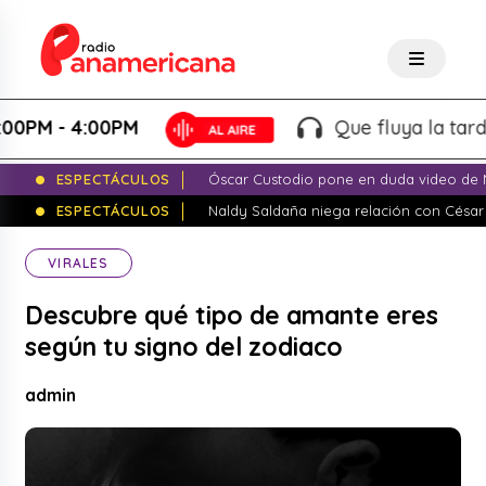
M - 4:00PM
Que fluya la tarde! - 
ESPECTÁCULOS
Óscar Custodio pone en duda video de N
ESPECTÁCULOS
Naldy Saldaña niega relación con César
VIRALES
Descubre qué tipo de amante eres
según tu signo del zodiaco
admin