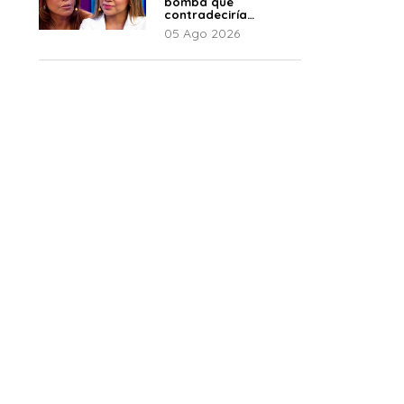
bomba que
contradeciría
comunicado de La
05 Ago 2026
Bella Luz: “Hay un
audio”