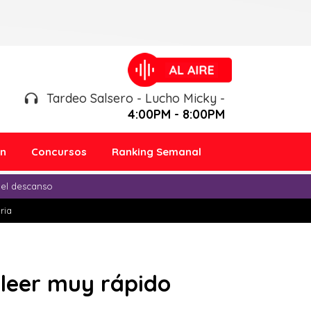
Tardeo Salsero - Lucho Micky -
4:00PM - 8:00PM
ón
Concursos
Ranking Semanal
 el descanso
ria
 leer muy rápido