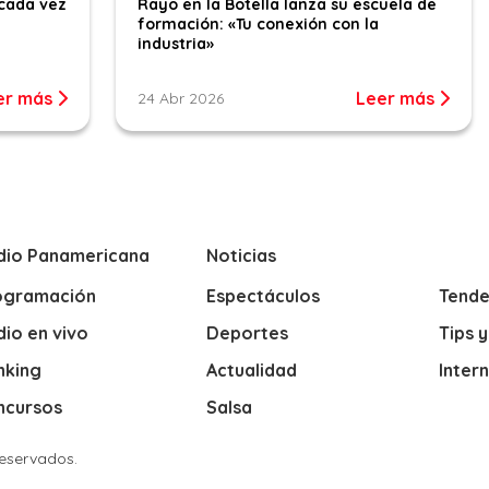
cada vez
Rayo en la Botella lanza su escuela de
formación: «Tu conexión con la
industria»
er más
Leer más
24 Abr 2026
dio Panamericana
Noticias
ogramación
Espectáculos
Tende
io en vivo
Deportes
Tips 
nking
Actualidad
Inter
ncursos
Salsa
Reservados.