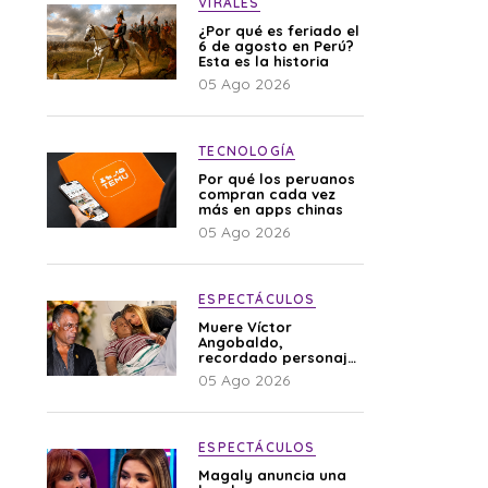
VIRALES
¿Por qué es feriado el
6 de agosto en Perú?
Esta es la historia
05 Ago 2026
TECNOLOGÍA
Por qué los peruanos
compran cada vez
más en apps chinas
05 Ago 2026
ESPECTÁCULOS
Muere Víctor
Angobaldo,
recordado personaje
de la farándula y
05 Ago 2026
expareja de Shirley
Cherres
ESPECTÁCULOS
Magaly anuncia una