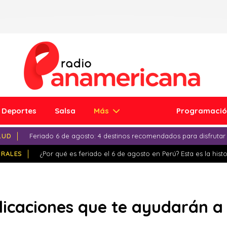
Deportes
Salsa
Más
Programaci
LUD
Feriado 6 de agosto: 4 destinos recomendados para disfrutar
IRALES
¿Por qué es feriado el 6 de agosto en Perú? Esta es la histo
licaciones que te ayudarán a