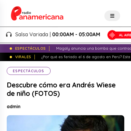
Salsa Variada |
00:00AM - 05:00AM
ESPECTÁCULOS
Magaly anuncia una bomba que contrade
VIRALES
¿Por qué es feriado el 6 de agosto en Perú? Esta 
ESPECTÁCULOS
Descubre cómo era Andrés Wiese
de niño (FOTOS)
admin