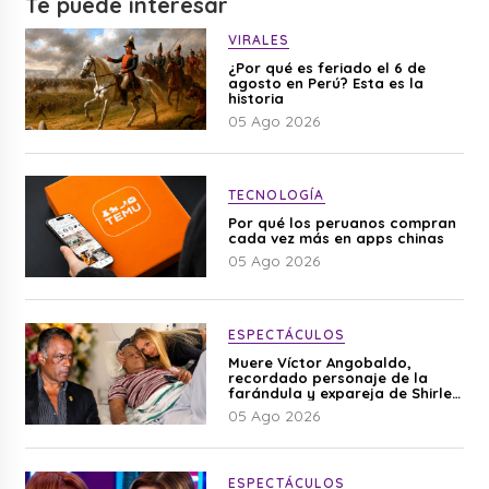
Te puede interesar
VIRALES
¿Por qué es feriado el 6 de
agosto en Perú? Esta es la
historia
05 Ago 2026
TECNOLOGÍA
Por qué los peruanos compran
cada vez más en apps chinas
05 Ago 2026
ESPECTÁCULOS
Muere Víctor Angobaldo,
recordado personaje de la
farándula y expareja de Shirley
Cherres
05 Ago 2026
ESPECTÁCULOS