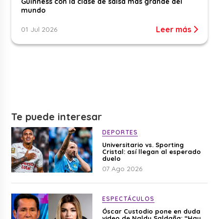
Guinness con la clase de salsa más grande del
mundo
Leer más
01 Jul 2026
Te puede interesar
DEPORTES
Universitario vs. Sporting
Cristal: así llegan al esperado
duelo
07 Ago 2026
ESPECTÁCULOS
Óscar Custodio pone en duda
video de Naldy Saldaña: “Hay