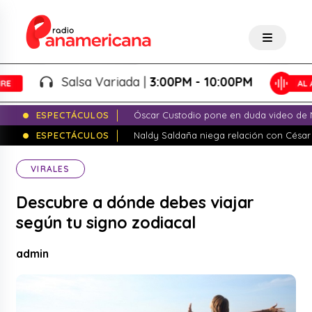
Salsa Variada |
3:00PM - 10:00PM
ESPECTÁCULOS
Óscar Custodio pone en duda video de N
ESPECTÁCULOS
Naldy Saldaña niega relación con César
VIRALES
Descubre a dónde debes viajar
según tu signo zodiacal
admin