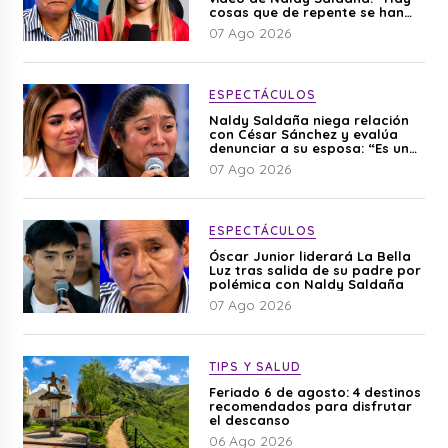
cosas que de repente se han
editado”
07 Ago 2026
ESPECTÁCULOS
Naldy Saldaña niega relación
con César Sánchez y evalúa
denunciar a su esposa: “Es una
difamación”
07 Ago 2026
ESPECTÁCULOS
Óscar Junior liderará La Bella
Luz tras salida de su padre por
polémica con Naldy Saldaña
07 Ago 2026
TIPS Y SALUD
Feriado 6 de agosto: 4 destinos
recomendados para disfrutar
el descanso
06 Ago 2026